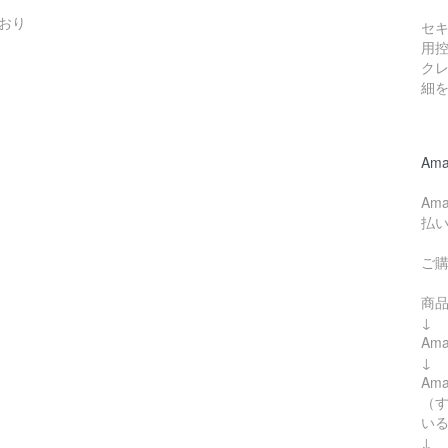
おり
セ
用
ク
細
Ama
Am
払
ご
商
↓
Am
↓
Am
（す
い
↓