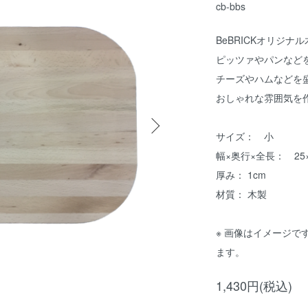
cb-bbs
BeBRICKオリジ
ピッツァやパンなど
チーズやハムなどを
おしゃれな雰囲気を
サイズ： 小
幅×奥行×全長： 25×
厚み： 1cm
材質： 木製
※ 画像はイメージ
ます。
1,430円(税込)