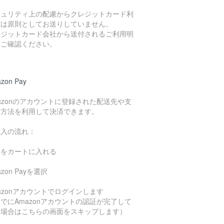
キュリティ上の配慮からクレジットカード利
控は原則としてお送りしていません。
レジットカード会社から送付されるご利用明
をご確認ください。
zon Pay
azonのアカウントに登録された配送先や支
い方法を利用して決済できます。
購入の流れ：
品をカートに入れる
azon Payを選択
azonアカウントでログインします
でにAmazonアカウントの認証が完了して
る場合はこちらの画面をスキップします）