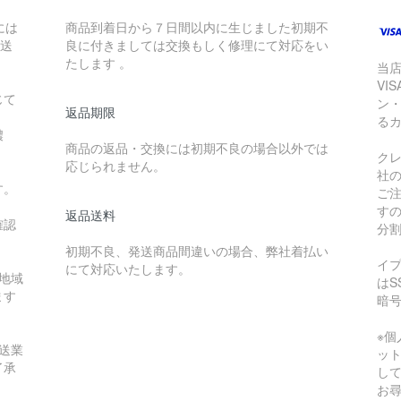
には
商品到着日から７日間以内に生じました初期不
配送
良に付きましては交換もしく修理にて対応をい
たします 。
当
VI
じて
ン
返品期限
る
濃
商品の返品・交換には初期不良の場合以外では
ク
応じられません。
社
す。
ご
す
返品送料
確認
分
初期不良、発送商品間違いの場合、弊社着払い
イ
にて対応いたします。
地域
はS
ます
暗
※
送業
ッ
了承
し
お