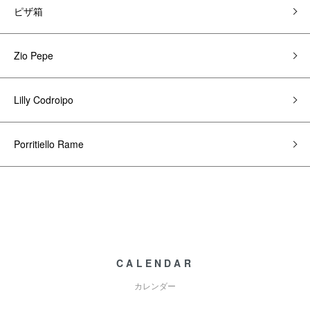
ピザ箱
Zio Pepe
Lilly Codroipo
Porritiello Rame
CALENDAR
カレンダー