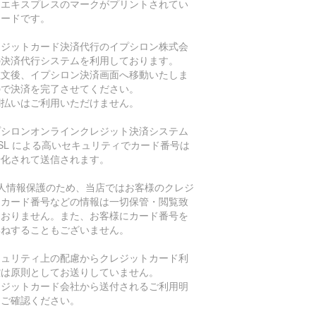
・エキスプレスのマークがプリントされてい
カードです。
レジットカード決済代行のイプシロン株式会
の決済代行システムを利用しております。
注文後、イプシロン決済画面へ移動いたしま
ので決済を完了させてください。
割払いはご利用いただけません。
プシロンオンラインクレジット決済システム
SL による高いセキュリティでカード番号は
号化されて送信されます。
個人情報保護のため、当店ではお客様のクレジ
トカード番号などの情報は一切保管・閲覧致
ておりません。また、お客様にカード番号を
尋ねすることもございません。
キュリティ上の配慮からクレジットカード利
控は原則としてお送りしていません。
レジットカード会社から送付されるご利用明
をご確認ください。