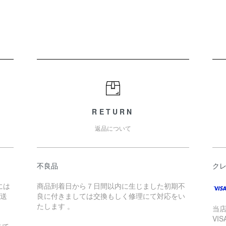
RETURN
返品について
不良品
ク
には
商品到着日から７日間以内に生じました初期不
配送
良に付きましては交換もしく修理にて対応をい
たします 。
当
VI